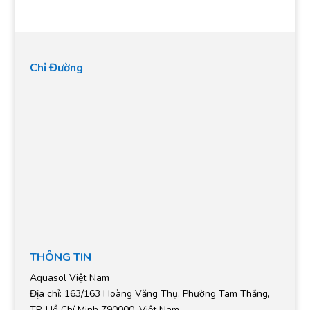
hạng
5.00
5 sao
Chỉ Đường
THÔNG TIN
Aquasol Việt Nam
Địa chỉ: 163/163 Hoàng Văng Thụ, Phường Tam Thắng,
TP. Hồ Chí Minh 790000, Việt Nam.