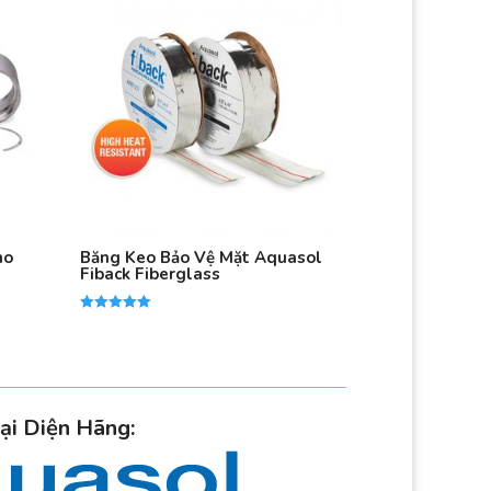
ho
Băng Keo Bảo Vệ Mặt Aquasol
Fiback Fiberglass
Được xếp
hạng
5.00
5 sao
ại Diện Hãng: