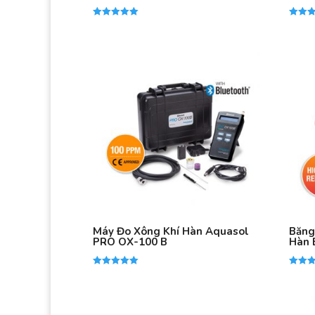
Được xếp
Được x
hạng
hạng
5.00
5.00
5 sao
5 sao
Máy Đo Xông Khí Hàn Aquasol
Băng
PRO OX-100 B
Hàn 
Được xếp
Được x
hạng
hạng
5.00
5.00
5 sao
5 sao