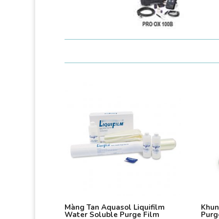
Màng Tan Aquasol Liquifilm
Khun
Water Soluble Purge Film
Purg