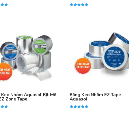
ếp
Được xếp
hạng
5.00
5 sao
 Keo Nhôm Aquasol Bịt Mối
Băng Keo Nhôm EZ Tape
EZ Zone Tape
Aquasol
ếp
Được xếp
hạng
5.00
5 sao