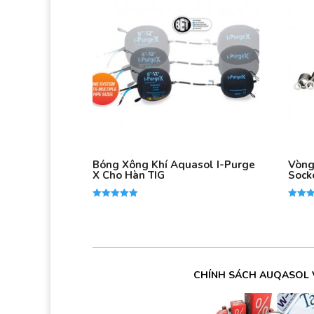
Bóng Xông Khí Aquasol I-Purge
Vòng
X Cho Hàn TIG
Sock
Được xếp
Được x
hạng
hạng
5.00
5.00
5 sao
5 sao
CHÍNH SÁCH AUQASOL 