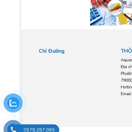
Chỉ Đường
THÔ
Aquas
Địa c
Phườn
79000
Hotli
Email
0978.287.085