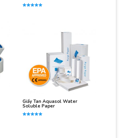
Được xếp
hạng
5.00
5 sao
Giấy Tan Aquasol Water
Soluble Paper
Được xếp
hạng
5.00
5 sao