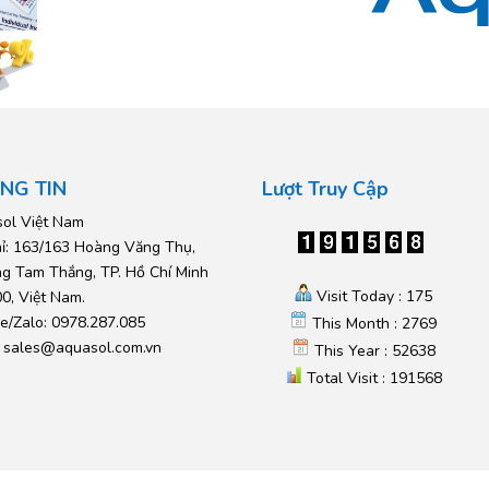
NG TIN
Lượt Truy Cập
ol Việt Nam
hỉ: 163/163 Hoàng Văng Thụ,
g Tam Thắng, TP. Hồ Chí Minh
Visit Today : 175
0, Việt Nam.
ne/Zalo: 0978.287.085
This Month : 2769
:
sales@aquasol.com.vn
This Year : 52638
Total Visit : 191568