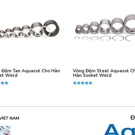
 Đệm Tan Aquasol Cho Hàn
Vòng Đệm Steel Aquasol C
et Weld
Hàn Socket Weld
ếp
Được xếp
hạng
5.00
5 sao
Đ
VIET NAM