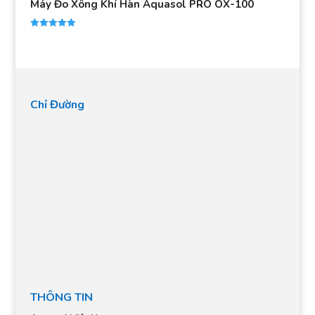
Máy Đo Xông Khí Hàn Aquasol PRO OX-100
Được xếp
hạng
5.00
5 sao
Chỉ Đường
THÔNG TIN