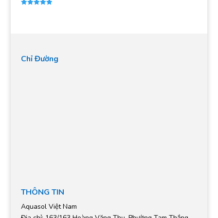
Được xếp
hạng
5.00
5 sao
Chỉ Đường
THÔNG TIN
Aquasol Việt Nam
Địa chỉ: 163/163 Hoàng Văng Thụ, Phường Tam Thắng,