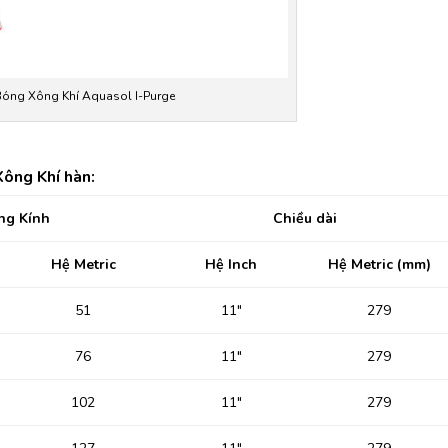
Bóng Xông Khí Aquasol I-Purge
ông Khí hàn:
ng Kính
Chiều dài
Hệ Metric
Hệ Inch
Hệ Metric (mm)
51
11″
279
76
11″
279
102
11″
279