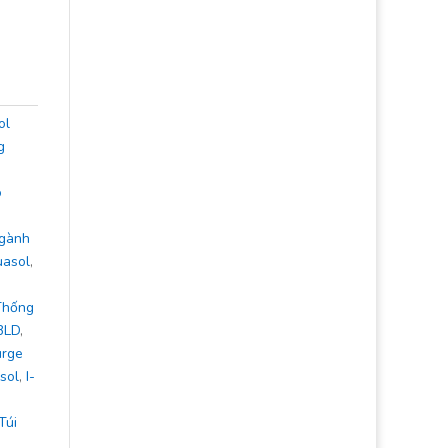
ol
g
o
Ngành
uasol
,
Thống
BLD
,
urge
sol
,
I-
Túi