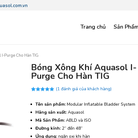
uasol.com.vn
Trang chủ
Sản Phẩ
 I-Purge Cho Hàn TIG
Bóng Xông Khí Aquasol I-
Purge Cho Hàn TIG
(
1
đánh giá của khách hàng)
5.00
1
trên 5
dựa trên
Tên sản phẩm:
Modular Inflatable Bladder System
đánh giá
Hãng sản xuất:
Aquasol
Mã Sản Phẩm:
ABLD và ISO
Đường kính:
2” đến 48”
Ứng dụng:
ngăn oxi khi hàn