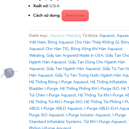
Xuất xứ:
U.S.A
Cách sử dung:
Xem Video
Danh mục:
Aquasol Welding
Từ khóa:
Aquasol
,
Aquas
Việt Nam
,
Bóng Aquasol Cho Hàn Thép Không Gỉ
,
Bón
Aquasol Cho Hàn TIG
,
Bóng Xông Khí Hàn Aquasol
Welding
,
Giấy tan Argweld Made In USA
,
Giấy Tan Ch
Ngành Hàn Aquasol
,
Giấy Tan Dùng Cho Ngành Hàn
Aquasol
,
Giấy Tan Ngành Hàn Aquasol
,
Giấy Tự Tan 
Hàn Aquasol
,
Giấy Tự Tan Trong Nước Ngành Hàn Aq
Hệ Thống Bóng I-Purge Aquasol
,
Hệ Thống Inflatable
Bladder I-Purge
,
Hệ Thống Phồng Khí I-Purge ISO
,
Hệ 
Túi Chèn I-Purge Aquasol
,
Hệ Thống Túi Khí I-Purge A
Hệ Thống Túi Khí I-Purge ISO
,
Hệ Thống Túi Phồng I-P
ABLD
,
I-Purge ABLD Aquasol
,
I-Purge ABLD-ELH Aqua
Purge ISO Aquasol
,
I-Purge Isolator Aquasol
,
I-Purge
Standard Inflatable Systems
,
Túi Khí I-Purge Aquasol
,
Phồng I-Purge Aquasol